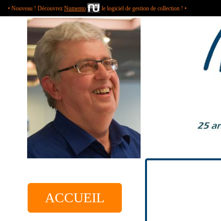
• Nouveau ! Découvrez
Numento
le logiciel de gestion de collection ! •
ACCUEIL